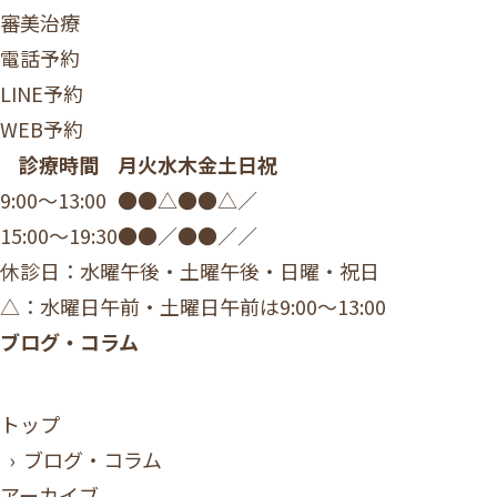
審美治療
電話予約
LINE予約
WEB予約
診療時間
月
火
水
木
金
土
日祝
9:00〜13:00
●
●
△
●
●
△
／
15:00〜19:30
●
●
／
●
●
／
／
休診日：水曜午後・土曜午後・日曜・祝日
△：水曜日午前・土曜日午前は9:00～13:00
ブログ・コラム
トップ
› ブログ・コラム
アーカイブ