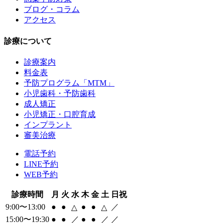
ブログ・コラム
アクセス
診療について
診療案内
料金表
予防プログラム「MTM」
小児歯科・予防歯科
成人矯正
小児矯正・口腔育成
インプラント
審美治療
電話予約
LINE予約
WEB予約
診療時間
月
火
水
木
金
土
日祝
9:00〜13:00
●
●
●
●
／
△
△
15:00〜19:30
●
●
／
●
●
／
／