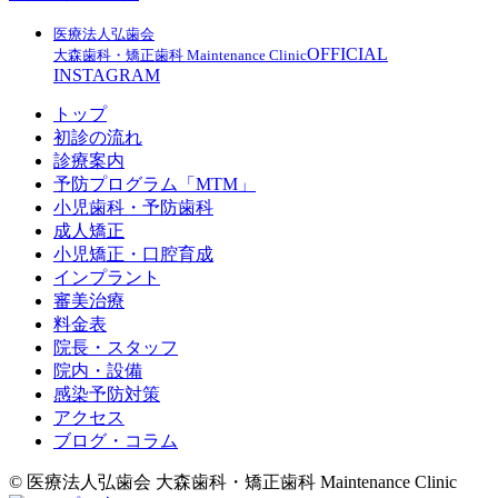
医療法人弘歯会
OFFICIAL
大森歯科・矯正歯科 Maintenance Clinic
INSTAGRAM
トップ
初診の流れ
診療案内
予防プログラム「MTM」
小児歯科・予防歯科
成人矯正
小児矯正・口腔育成
インプラント
審美治療
料金表
院長・スタッフ
院内・設備
感染予防対策
アクセス
ブログ・コラム
© 医療法人弘歯会 大森歯科・矯正歯科 Maintenance Clinic