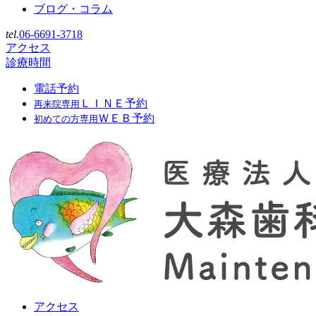
ブログ・コラム
tel.
06-6691-3718
アクセス
診療時間
電話予約
ＬＩＮＥ予約
再来院専用
ＷＥＢ予約
初めての方専用
アクセス