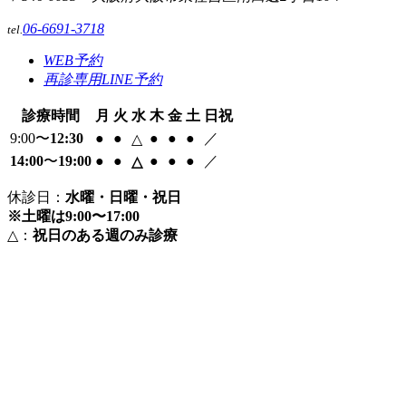
06-6691-3718
tel.
WEB予約
再診専用LINE予約
診療時間
月
火
水
木
金
土
日祝
9:00〜
12:30
●
●
●
●
●
／
△
14:00
〜
19:00
●
●
●
●
●
／
△
休診日：
水曜・日曜・祝日
※土曜は9:00〜17:00
△：
祝日のある週のみ診療