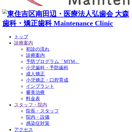
トップ
診療案内
初診の流れ
診療案内
予防プログラム「MTM」
小児歯科・予防歯科
成人矯正
小児矯正・口腔育成
インプラント
審美治療
料金表
スタッフ・院内
院長・スタッフ
院内・設備
感染症対策
アクセス